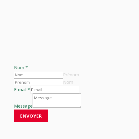
Nom
*
Prénom
Nom
E-mail
*
E-
mail
Message
Nom
ENVOYER
Message