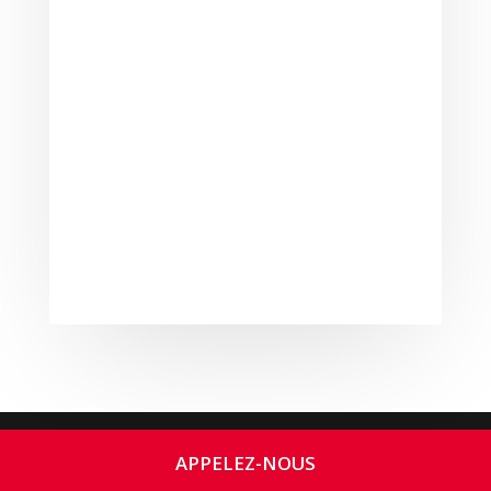
© 2025
AUTO-ÉCOLE SIMONIN
. Tous droits réservés.
APPELEZ-NOUS
|
Mentions légales
| Butiné par la ruche
BOOTCOM