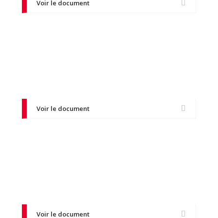
Voir le document
Parcours de formation
Consultez les étapes clés de votre parcours de
formation à la conduite.
Voir le document
Règlement intérieur
Découvrez les règles et obligations à respecter
au sein de notre auto-école.
Voir le document