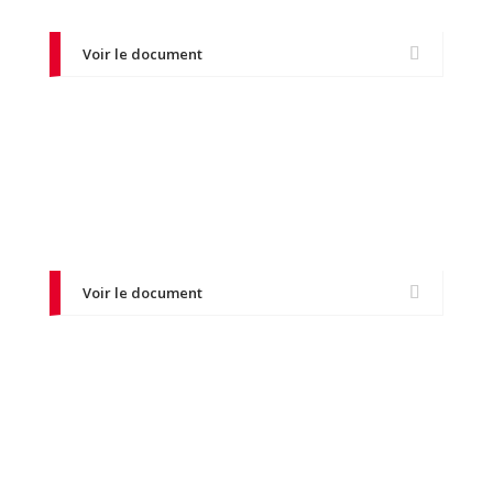
Voir le document
Valorisation de l'AAC et CS
Découvrez les avantages et la reconnaissance
de la conduite accompagnée et supervisée.
Voir le document
La gestion des réclamations
Consultez notre processus pour la gestion des
réclamations et assurer une expérience
d’apprentissage sereine et efficace.