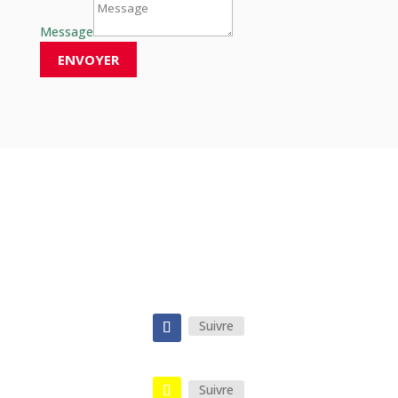
E-
mail
Message
Nom
ENVOYER
Message
AUTO-ÉCOLE
Suivre
Suivre