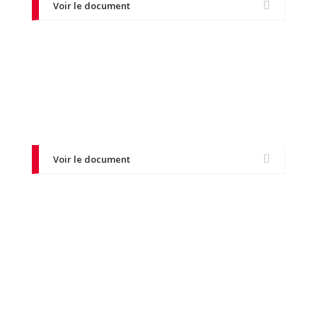
Voir le document
Les enjeux
Comprendre les enjeux de la sécurité routière et
de la conduite responsable.
Voir le document
Le post permis
Approfondissez vos compétences de conduite
et adoptez de bonnes pratiques après
l’obtention du permis.